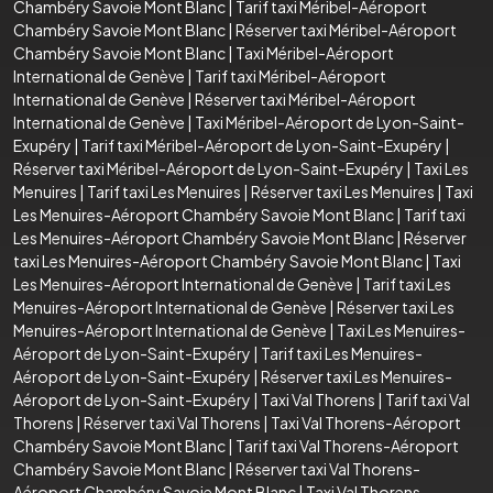
Chambéry Savoie Mont Blanc
|
Tarif taxi Méribel-Aéroport
Chambéry Savoie Mont Blanc
|
Réserver taxi Méribel-Aéroport
Chambéry Savoie Mont Blanc
|
Taxi Méribel-Aéroport
International de Genève
|
Tarif taxi Méribel-Aéroport
International de Genève
|
Réserver taxi Méribel-Aéroport
International de Genève
|
Taxi Méribel-Aéroport de Lyon-Saint-
Exupéry
|
Tarif taxi Méribel-Aéroport de Lyon-Saint-Exupéry
|
Réserver taxi Méribel-Aéroport de Lyon-Saint-Exupéry
|
Taxi Les
Menuires
|
Tarif taxi Les Menuires
|
Réserver taxi Les Menuires
|
Taxi
Les Menuires-Aéroport Chambéry Savoie Mont Blanc
|
Tarif taxi
Les Menuires-Aéroport Chambéry Savoie Mont Blanc
|
Réserver
taxi Les Menuires-Aéroport Chambéry Savoie Mont Blanc
|
Taxi
Les Menuires-Aéroport International de Genève
|
Tarif taxi Les
Menuires-Aéroport International de Genève
|
Réserver taxi Les
Menuires-Aéroport International de Genève
|
Taxi Les Menuires-
Aéroport de Lyon-Saint-Exupéry
|
Tarif taxi Les Menuires-
Aéroport de Lyon-Saint-Exupéry
|
Réserver taxi Les Menuires-
Aéroport de Lyon-Saint-Exupéry
|
Taxi Val Thorens
|
Tarif taxi Val
Thorens
|
Réserver taxi Val Thorens
|
Taxi Val Thorens-Aéroport
Chambéry Savoie Mont Blanc
|
Tarif taxi Val Thorens-Aéroport
Chambéry Savoie Mont Blanc
|
Réserver taxi Val Thorens-
Aéroport Chambéry Savoie Mont Blanc
|
Taxi Val Thorens-