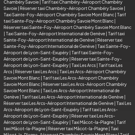
Chambéry Savoie
|
Tarif taxi Chambéry-Aéroport Chambéry
Savoie
|
Réserver taxi Chambéry-Aéroport Chambéry Savoie
|
Taxi Sainte-Foy-Aéroport Chambéry Savoie Mont Blanc
|
Tarif
taxi Sainte-Foy-Aéroport Chambéry Savoie Mont Blanc
|
Réserver taxi Sainte-Foy-Aéroport Chambéry Savoie Mont Blanc
|
Taxi Sainte-Foy-Aéroport International de Genève
|
Tarif taxi
Sainte-Foy-Aéroport International de Genève
|
Réserver taxi
Sainte-Foy-Aéroport International de Genève
|
Taxi Sainte-Foy-
Aéroport de Lyon-Saint-Exupéry
|
Tarif taxi Sainte-Foy-
Aéroport de Lyon-Saint-Exupéry
|
Réserver taxi Sainte-Foy-
Aéroport de Lyon-Saint-Exupéry
|
Taxi Les Arcs
|
Tarif taxi Les
Arcs
|
Réserver taxi Les Arcs
|
Taxi Les Arcs-Aéroport Chambéry
Savoie Mont Blanc
|
Tarif taxi Les Arcs-Aéroport Chambéry
Savoie Mont Blanc
|
Réserver taxi Les Arcs-Aéroport Chambéry
Savoie Mont Blanc
|
Taxi Les Arcs-Aéroport International de
Genève
|
Tarif taxi Les Arcs-Aéroport International de Genève
|
Réserver taxi Les Arcs-Aéroport International de Genève
|
Taxi Les
Arcs-Aéroport de Lyon-Saint-Exupéry
|
Tarif taxi Les Arcs-
Aéroport de Lyon-Saint-Exupéry
|
Réserver taxi Les Arcs-
Aéroport de Lyon-Saint-Exupéry
|
Taxi Mâcot-la-Plagne
|
Tarif
taxi Mâcot-la-Plagne
|
Réserver taxi Mâcot-la-Plagne
|
Taxi
Mâcot-la-Plagne-Aéroport Chambéry Savoie Mont Blanc
|
Tarif