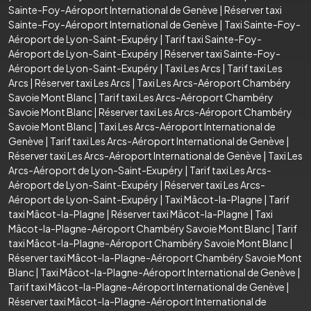
Sainte-Foy-Aéroport International de Genève
|
Réserver taxi
Sainte-Foy-Aéroport International de Genève
|
Taxi Sainte-Foy-
Aéroport de Lyon-Saint-Exupéry
|
Tarif taxi Sainte-Foy-
Aéroport de Lyon-Saint-Exupéry
|
Réserver taxi Sainte-Foy-
Aéroport de Lyon-Saint-Exupéry
|
Taxi Les Arcs
|
Tarif taxi Les
Arcs
|
Réserver taxi Les Arcs
|
Taxi Les Arcs-Aéroport Chambéry
Savoie Mont Blanc
|
Tarif taxi Les Arcs-Aéroport Chambéry
Savoie Mont Blanc
|
Réserver taxi Les Arcs-Aéroport Chambéry
Savoie Mont Blanc
|
Taxi Les Arcs-Aéroport International de
Genève
|
Tarif taxi Les Arcs-Aéroport International de Genève
|
Réserver taxi Les Arcs-Aéroport International de Genève
|
Taxi Les
Arcs-Aéroport de Lyon-Saint-Exupéry
|
Tarif taxi Les Arcs-
Aéroport de Lyon-Saint-Exupéry
|
Réserver taxi Les Arcs-
Aéroport de Lyon-Saint-Exupéry
|
Taxi Mâcot-la-Plagne
|
Tarif
taxi Mâcot-la-Plagne
|
Réserver taxi Mâcot-la-Plagne
|
Taxi
Mâcot-la-Plagne-Aéroport Chambéry Savoie Mont Blanc
|
Tarif
taxi Mâcot-la-Plagne-Aéroport Chambéry Savoie Mont Blanc
|
Réserver taxi Mâcot-la-Plagne-Aéroport Chambéry Savoie Mont
Blanc
|
Taxi Mâcot-la-Plagne-Aéroport International de Genève
|
Tarif taxi Mâcot-la-Plagne-Aéroport International de Genève
|
Réserver taxi Mâcot-la-Plagne-Aéroport International de