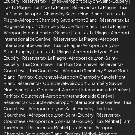
Exupéry
|
Réserver taxi Tignes-Aéroport de Lyon-Saint-Exupéry
|
Taxi La Plagne
|
Tarif taxi La Plagne
|
Réserver taxi La Plagne
|
Taxi
La Plagne-Aéroport Chambéry Savoie Mont Blanc
|
Tarif taxi La
Plagne-Aéroport Chambéry Savoie Mont Blanc
|
Réserver taxi La
Plagne-Aéroport Chambéry Savoie Mont Blanc
|
Taxi La Plagne-
Aéroport International de Genève
|
Tarif taxi La Plagne-Aéroport
International de Genève
|
Réserver taxi La Plagne-Aéroport
International de Genève
|
Taxi La Plagne-Aéroport de Lyon-
Saint-Exupéry
|
Tarif taxi La Plagne-Aéroport de Lyon-Saint-
Exupéry
|
Réserver taxi La Plagne-Aéroport de Lyon-Saint-
Exupéry
|
Taxi Courchevel
|
Tarif taxi Courchevel
|
Réserver taxi
Courchevel
|
Taxi Courchevel-Aéroport Chambéry Savoie Mont
Blanc
|
Tarif taxi Courchevel-Aéroport Chambéry Savoie Mont
Blanc
|
Réserver taxi Courchevel-Aéroport Chambéry Savoie
Mont Blanc
|
Taxi Courchevel-Aéroport International de Genève
|
Tarif taxi Courchevel-Aéroport International de Genève
|
Réserver taxi Courchevel-Aéroport International de Genève
|
Taxi
Courchevel-Aéroport de Lyon-Saint-Exupéry
|
Tarif taxi
Courchevel-Aéroport de Lyon-Saint-Exupéry
|
Réserver taxi
Courchevel-Aéroport de Lyon-Saint-Exupéry
|
Taxi Méribel
|
Tarif
taxi Méribel
|
Réserver taxi Méribel
|
Taxi Méribel-Aéroport
Chambéry Savoie Mont Blanc
|
Tarif taxi Méribel-Aéroport