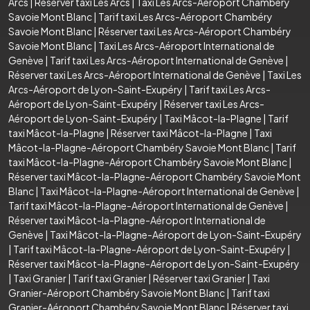
Arcs
|
Réserver taxi Les Arcs
|
Taxi Les Arcs-Aéroport Chambéry
Savoie Mont Blanc
|
Tarif taxi Les Arcs-Aéroport Chambéry
Savoie Mont Blanc
|
Réserver taxi Les Arcs-Aéroport Chambéry
Savoie Mont Blanc
|
Taxi Les Arcs-Aéroport International de
Genève
|
Tarif taxi Les Arcs-Aéroport International de Genève
|
Réserver taxi Les Arcs-Aéroport International de Genève
|
Taxi Les
Arcs-Aéroport de Lyon-Saint-Exupéry
|
Tarif taxi Les Arcs-
Aéroport de Lyon-Saint-Exupéry
|
Réserver taxi Les Arcs-
Aéroport de Lyon-Saint-Exupéry
|
Taxi Mâcot-la-Plagne
|
Tarif
taxi Mâcot-la-Plagne
|
Réserver taxi Mâcot-la-Plagne
|
Taxi
Mâcot-la-Plagne-Aéroport Chambéry Savoie Mont Blanc
|
Tarif
taxi Mâcot-la-Plagne-Aéroport Chambéry Savoie Mont Blanc
|
Réserver taxi Mâcot-la-Plagne-Aéroport Chambéry Savoie Mont
Blanc
|
Taxi Mâcot-la-Plagne-Aéroport International de Genève
|
Tarif taxi Mâcot-la-Plagne-Aéroport International de Genève
|
Réserver taxi Mâcot-la-Plagne-Aéroport International de
Genève
|
Taxi Mâcot-la-Plagne-Aéroport de Lyon-Saint-Exupéry
|
Tarif taxi Mâcot-la-Plagne-Aéroport de Lyon-Saint-Exupéry
|
Réserver taxi Mâcot-la-Plagne-Aéroport de Lyon-Saint-Exupéry
|
Taxi Granier
|
Tarif taxi Granier
|
Réserver taxi Granier
|
Taxi
Granier-Aéroport Chambéry Savoie Mont Blanc
|
Tarif taxi
Granier-Aéroport Chambéry Savoie Mont Blanc
|
Réserver taxi