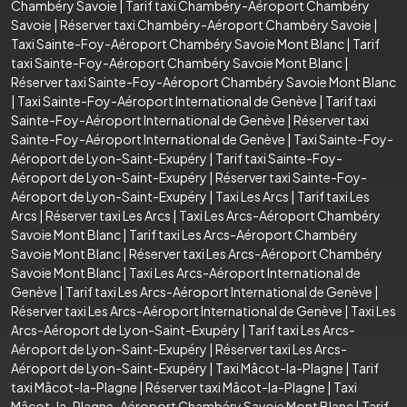
Chambéry Savoie
|
Tarif taxi Chambéry-Aéroport Chambéry
Savoie
|
Réserver taxi Chambéry-Aéroport Chambéry Savoie
|
Taxi Sainte-Foy-Aéroport Chambéry Savoie Mont Blanc
|
Tarif
taxi Sainte-Foy-Aéroport Chambéry Savoie Mont Blanc
|
Réserver taxi Sainte-Foy-Aéroport Chambéry Savoie Mont Blanc
|
Taxi Sainte-Foy-Aéroport International de Genève
|
Tarif taxi
Sainte-Foy-Aéroport International de Genève
|
Réserver taxi
Sainte-Foy-Aéroport International de Genève
|
Taxi Sainte-Foy-
Aéroport de Lyon-Saint-Exupéry
|
Tarif taxi Sainte-Foy-
Aéroport de Lyon-Saint-Exupéry
|
Réserver taxi Sainte-Foy-
Aéroport de Lyon-Saint-Exupéry
|
Taxi Les Arcs
|
Tarif taxi Les
Arcs
|
Réserver taxi Les Arcs
|
Taxi Les Arcs-Aéroport Chambéry
Savoie Mont Blanc
|
Tarif taxi Les Arcs-Aéroport Chambéry
Savoie Mont Blanc
|
Réserver taxi Les Arcs-Aéroport Chambéry
Savoie Mont Blanc
|
Taxi Les Arcs-Aéroport International de
Genève
|
Tarif taxi Les Arcs-Aéroport International de Genève
|
Réserver taxi Les Arcs-Aéroport International de Genève
|
Taxi Les
Arcs-Aéroport de Lyon-Saint-Exupéry
|
Tarif taxi Les Arcs-
Aéroport de Lyon-Saint-Exupéry
|
Réserver taxi Les Arcs-
Aéroport de Lyon-Saint-Exupéry
|
Taxi Mâcot-la-Plagne
|
Tarif
taxi Mâcot-la-Plagne
|
Réserver taxi Mâcot-la-Plagne
|
Taxi
Mâcot-la-Plagne-Aéroport Chambéry Savoie Mont Blanc
|
Tarif